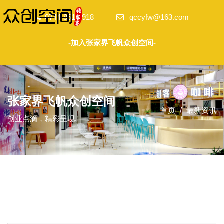
0744-8518-918
qccyfw@163.com
-加入张家界飞帆众创空间-
张家界飞帆众创空间
首页
最新资讯
创业点滴，精彩呈现.