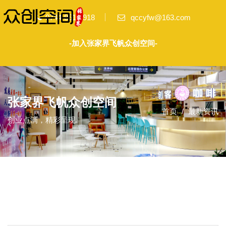
0744-8518-918
qccyfw@163.com
-加入张家界飞帆众创空间-
张家界飞帆众创空间
首页
最新资讯
创业点滴，精彩呈现.