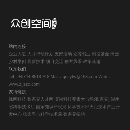
站内连接
企业入驻
人才行动计划
支部活动
众筹创业
创投基金
田园
乡村案例
高新技术
项目交流
创客风采
政策速递
联系我们
Tel：+0744-8518-918
Mail：qccyfw@163.com
Web：
www.zjjszc.com
友情链接
锋网科技
张家界人才网
潇湘科技要素大市场(张家界)
湖南
省科学技术厅
国家知识产权局
科学技术部火炬技术产业开
发中心
张家界市科学技术局
张家界招聘